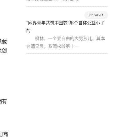
2016-05-11
“网界青年共筑中国梦”那个自称公益小子
的
枫林，一个爱自由的大男孩儿。其本
承载
名蒲显晨，系蒲松龄第十一
及创
拥有
册商