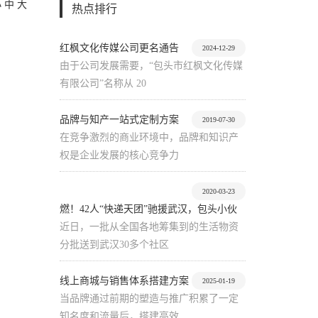
小
中
大
热点排行
红枫文化传媒公司更名通告
2024-12-29
由于公司发展需要，“包头市红枫文化传媒
有限公司”名称从 20
品牌与知产一站式定制方案
2019-07-30
在竞争激烈的商业环境中，品牌和知识产
权是企业发展的核心竞争力
2020-03-23
燃！42人“快递天团”驰援武汉，包头小伙
近日，一批从全国各地筹集到的生活物资
分批送到武汉30多个社区
线上商城与销售体系搭建方案
2025-01-19
当品牌通过前期的塑造与推广积累了一定
知名度和流量后，搭建高效