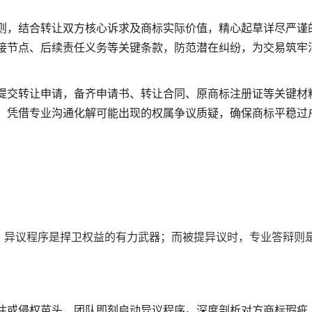
则，结合转让双方核心诉求及商标实际价值，精心起草详尽严谨
接节点、后续责任义务等关键条款，防范潜在纠纷，为交易筑牢
提交转让申请，备齐申请书、转让合同、原商标注册证等关键材
，凭借专业沟通化解可能出现的权属争议质疑，确保商标平稳过
，异议程序是捍卫权益的有力武器；而被提异议时，专业答辩则
注或侵权苗头，团队即刻启动异议程序。深度剖析对方商标瑕疵