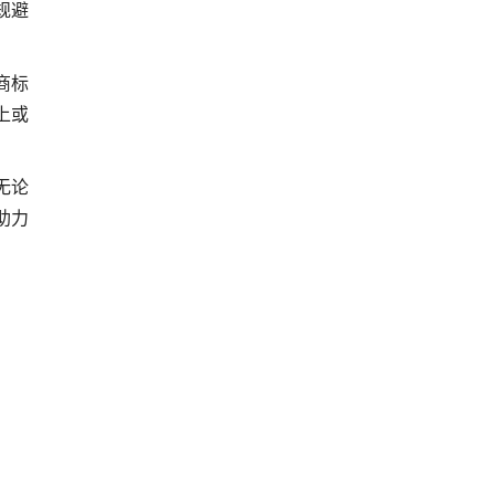
规避
商标
上或
无论
助力