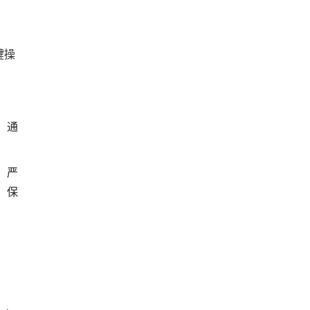
键操
，通
，严
，保