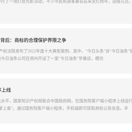
举行了一场灯会光影活动，不少市民和游客慕名前来赏灯跨年，迎接元旦
条”背后：商标的合理保护界限之争
产权法院发布了2022年度十大典型案例，其中，“今日头条”诉“今日油条”
今日油条公司在郑州开设了一家“今日油条”早餐店，模仿
序上线
化水平，国家知识产权局联合中国政府网，在国务院客户端小程序上线运
掌上查”。通过国务院客户端小程序，手机端即可获取商标公告信息。丰