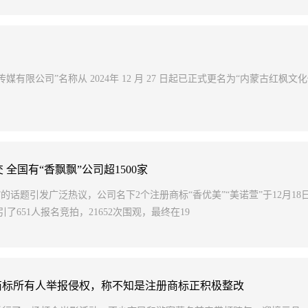
有限公司”名称从 2024年 12 月 27 日起已正式更名为“内蒙古红枫文
全国有“香飘飘”公司超1500家
的话题引发广泛热议，公司名下2个注册商标“香优美”“美诺萱”于12月18
了651人报名竞拍，21652次围观，最终在19
商标所有人举报侵权，称不知是注册商标正积极整改