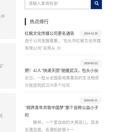
名中
热点排行
红枫文化传媒公司更名通告
2024-12-29
由于公司发展需要，“包头市红枫文化传媒
有限公司”名称从 20
2020-03-23
”
燃！42人“快递天团”驰援武汉，包头小伙
近日，一批从全国各地筹集到的生活物资
分批送到武汉30多个社区
2016-05-11
“网界青年共筑中国梦”那个自称公益小子
的
民
枫林，一个爱自由的大男孩儿。其本
名蒲显晨，系蒲松龄第十一