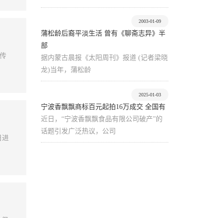
2003-01-09
蒲松龄后裔平淡生活 曾有《聊斋志异》半
部
化传
据内蒙古晨报《太阳周刊》报道 (记者梁晓
龙)当年，蒲松龄
2025-01-03
宁波香飘飘商标百元起拍16万成交 全国有
近日，“宁波香飘飘食品有限公司破产”的
话题引发广泛热议，公司
日进