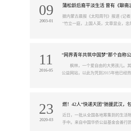
09
蒲松龄后裔平淡生活 曾有《聊斋
据内蒙古晨报《太阳周刊》报道 (记
2003-01
“竹立一庭，上国人英，文章显业，忠
11
“网界青年共筑中国梦”那个自称
枫林，一个爱自由的大男孩儿。其本名
2016-05
公益网站，以此为凭到2015年他已经
23
燃！42人“快递天团”驰援武汉，
近日，一批从全国各地筹集到的生活物
2020-03
手中。来自中国华侨公益基金会善行团公