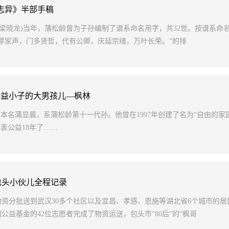
志异》半部手稿
者梁晓龙)当年，蒲松龄曾为子孙编制了谱系命名用字，共32世。按谱系命
厚家声，门多贤哲，代有公卿，庆延宗绪，万叶长荣。”的排
公益小子的大男孩儿—枫林
蒲显晨，系蒲松龄第十一代孙。他曾在1997年创建了名为“自由的家园
热衷公益18年了……
包头小伙儿全程记录
资分批送到武汉30多个社区以及宜昌、孝感、恩施等湖北省6个城市的居
益基金的42位志愿者完成了物资运送，包头市“80后”的“枫哥